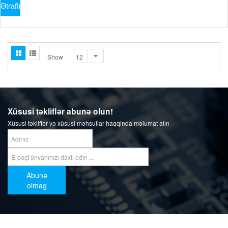
Ətraflı
Show
Xüsusi təkliflər abunə olun!
Xüsusi təkliflər və xüsusi məhsullar haqqinda məlumat alın