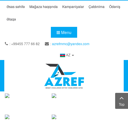
Əsas səhifə
Mağaza haqqında
Kampaniyalar
Çatdırılma
Ödəniş
Əlaqə
Menu
: +99455 777 66 82
:
azrefmmc@yandex.com
AZ
Top