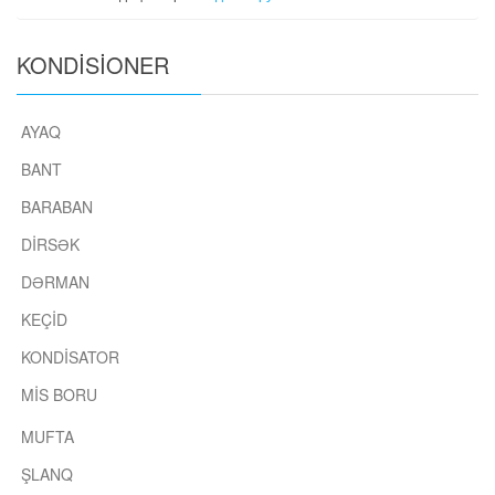
KONDİSİONER
AYAQ
BANT
BARABAN
DIRSƏK
DƏRMAN
KEÇID
KONDISATOR
MIS BORU
MUFTA
ŞLANQ