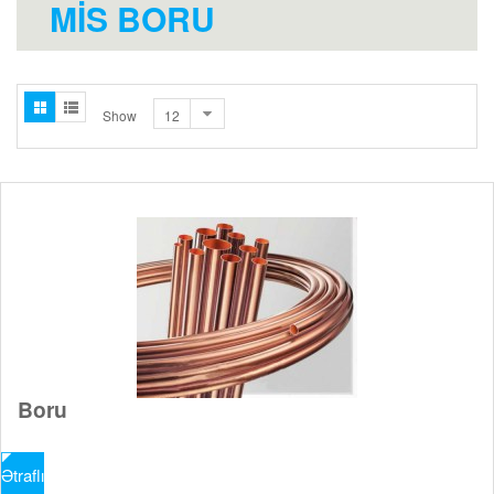
MIS BORU
Show
Boru
Ətraflı