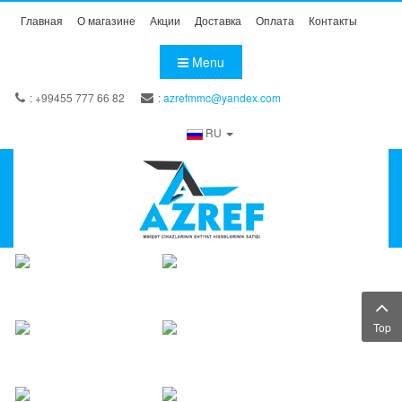
Главная
О магазине
Акции
Доставка
Оплата
Контакты
Menu
: +99455 777 66 82
:
azrefmmc@yandex.com
RU
Top