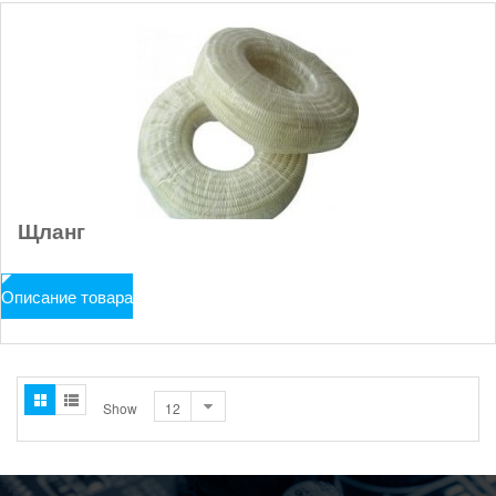
Щланг
Описание товара
Show