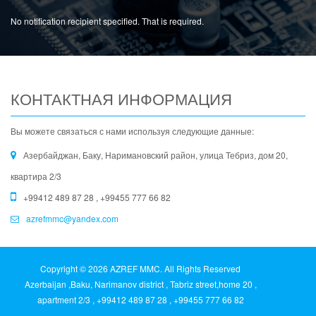
No notification recipient specified. That is required.
КОНТАКТНАЯ ИНФОРМАЦИЯ
Вы можете связаться с нами используя следующие данные:
Азербайджан, Баку, Наримановский район, улица Тебриз, дом 20,
квартира 2/3
+99412 489 87 28 , +99455 777 66 82
azrefmmc@yandex.com
Copyright © 2026 AZREF MMC. All Rights Reserved
Azerbaijan ,Baku, Narimanov district , Tabriz street,home 20 ,
apartment 2/3 , +99412 489 87 28 , +99455 777 66 82