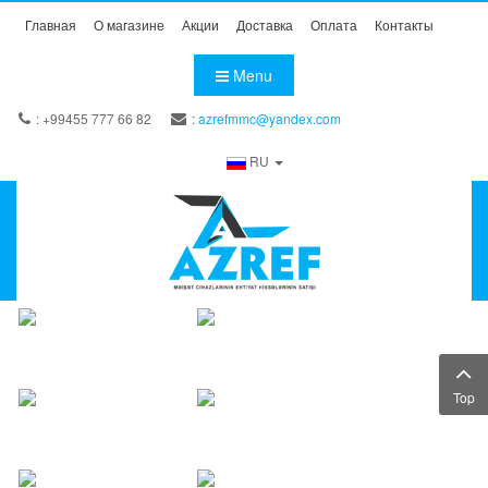
Главная
О магазине
Акции
Доставка
Оплата
Контакты
Menu
: +99455 777 66 82
:
azrefmmc@yandex.com
RU
Top